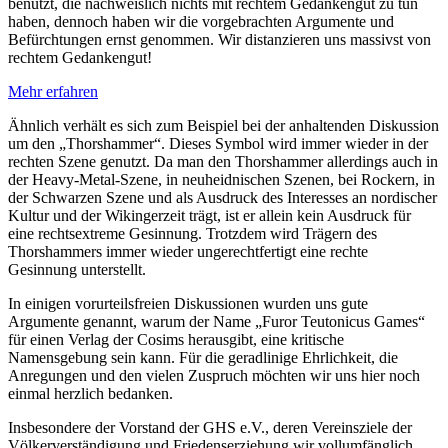
benutzt, die nachweislich nichts mit rechtem Gedankengut zu tun
haben, dennoch haben wir die vorgebrachten Argumente und
Befürchtungen ernst genommen. Wir distanzieren uns massivst von
rechtem Gedankengut!
Mehr erfahren
Ähnlich verhält es sich zum Beispiel bei der anhaltenden Diskussion
um den „Thorshammer“. Dieses Symbol wird immer wieder in der
rechten Szene genutzt. Da man den Thorshammer allerdings auch in
der Heavy-Metal-Szene, in neuheidnischen Szenen, bei Rockern, in
der Schwarzen Szene und als Ausdruck des Interesses an nordischer
Kultur und der Wikingerzeit trägt, ist er allein kein Ausdruck für
eine rechtsextreme Gesinnung. Trotzdem wird Trägern des
Thorshammers immer wieder ungerechtfertigt eine rechte
Gesinnung unterstellt.
In einigen vorurteilsfreien Diskussionen wurden uns gute
Argumente genannt, warum der Name „Furor Teutonicus Games“
für einen Verlag der Cosims herausgibt, eine kritische
Namensgebung sein kann. Für die geradlinige Ehrlichkeit, die
Anregungen und den vielen Zuspruch möchten wir uns hier noch
einmal herzlich bedanken.
Insbesondere der Vorstand der GHS e.V., deren Vereinsziele der
Völkerverständigung und Friedenserziehung wir vollumfänglich